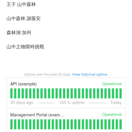
王子 山中森林
山中森林 謝薇安
森林湖 加州
山中之物限時挑戰
Uptime over the past
30
days.
View historical uptime.
Operational
API (example)
30
days ago
100
% uptime
Today
Operational
Management Portal (example)