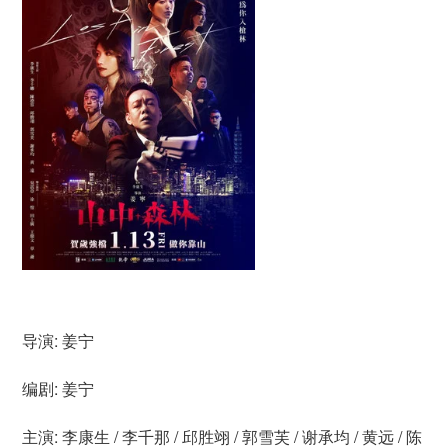
导演: 姜宁
编剧: 姜宁
主演: 李康生 / 李千那 / 邱胜翊 / 郭雪芙 / 谢承均 / 黄远 / 陈