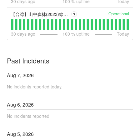
30
days ago
100
% uptime
Today
Operational
【台湾】山中森林(2023)線上看電影―1080.P高清完整版
?
30
days ago
100
% uptime
Today
Past Incidents
Aug
7
,
2026
No incidents reported today.
Aug
6
,
2026
No incidents reported.
Aug
5
,
2026